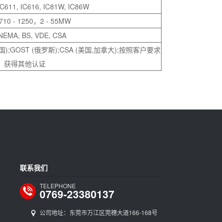
 IC611, IC616, IC81W, IC86W
0 - 1250，2 - 55MW
 NEMA, BS, VDE, CSA
国);GOST (俄罗斯);CSA (美国,加拿大);按照客户要求
获得其他认证
联系我们
TELEPHONE
0769-23380137
公司地址：东莞市万江区莞穗大道166-168号