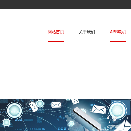
网站首页
关于我们
ABB电机
高压感应电
变频电机
粉尘防爆电
NEMA低压