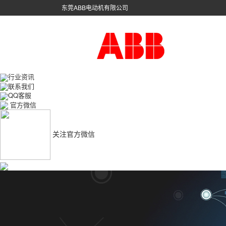
东莞ABB电动机有限公司
行业资讯
联系我们
QQ客服
官方微信
关注官方微信