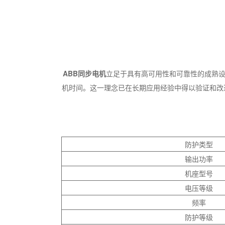
ABB同步电机
立足于具有高可用性和可靠性的成熟
机时间。这一理念已在长期应用经验中得以验证和改
防护类型
输出功率
机座型号
电压等级
频率
防护等级