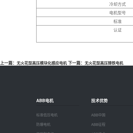
冷却方式
电机型号
标准
认证
上一篇：
下一篇：
无火花型高压模块化感应电机
无火花型高压铸铁电机
ABB电机
技术优势
标准低压电机
ABB中国
防爆电机
ABB征程