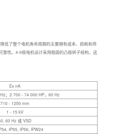
度降低了整个电机寿命周期的主要拥有成本、损耗和停
靠性。4-6极电机设计采用稳固的凸极转子结构，这
Ex nA
Hz；2 700 - 74 000 HP，60 Hz
710 - 1250 mm
1 - 15 kV
50, 60 Hz 或 VSD
IP54, IP55, IP56, IPW24