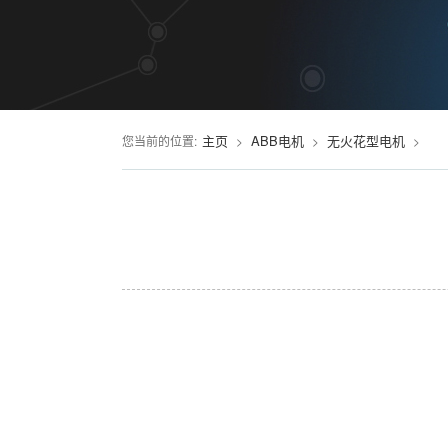
主页
ABB电机
无火花型电机
您当前的位置:
>
>
>